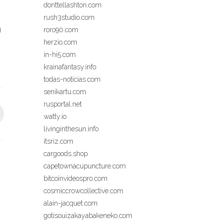
donttellashton.com
rush3studio.com
g
roro90.com
herzio.com
in-hi5.com
krainafantasy.info
todas-noticias.com
senikartu.com
rusportal.net
watty.io
livinginthesun.info
itsriz.com
cargoods.shop
capetownacupuncture.com
bitcoinvideospro.com
cosmiccrowcollective.com
alain-jacquet.com
gotisouizakayabakeneko.com