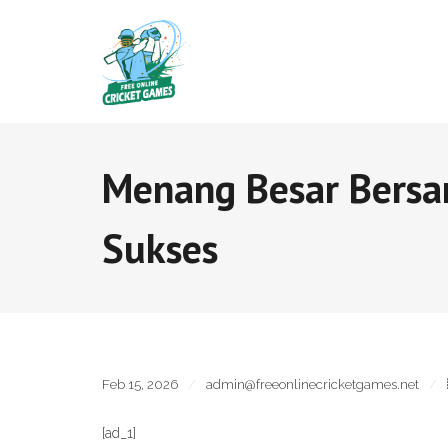
Skip
to
content
Menang Besar Bersa
Sukses
Feb 15, 2026
admin@freeonlinecricketgames.net
[ad_1]