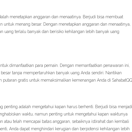
 adalah menetapkan anggaran dan menaatinya. Berjudi bisa membuat
aan untuk menang besar. Dengan menetapkan anggaran dan menaatinya,
uang terlalu banyak dan berisiko kehilangan lebih banyak uang
tuk dimanfaatkan para pemain. Dengan memanfaatkan penawaran ini,
besar tanpa mempertaruhkan banyak uang Anda sendiri. Nantikan
dan putaran gratis untuk memaksimalkan kemenangan Anda di SahabatQQ
ing penting adalah mengetahui kapan harus berhenti. Berjudi bisa menjad
ghabiskan waktu, namun penting untuk mengetahui kapan waktunya
n atau telah mencapai batas anggaran, sebaiknya istirahat dan kembali
enti, Anda dapat menghindari kerugian dan berpotensi kehilangan lebih