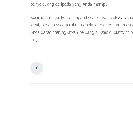
banyak uang daripada yang Anda mampu.
Kesimpulannya, kemenangan besar di SahabatQQ bisa di
tepat, berlatih secara rutin, menetapkan anggaran, me
Anda dapat meningkatkan peluang sukses di platform per
[ad_2]