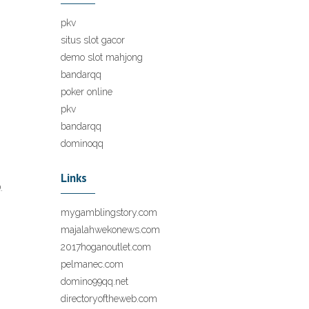
pkv
situs slot gacor
demo slot mahjong
bandarqq
poker online
pkv
bandarqq
dominoqq
Links
.
mygamblingstory.com
majalahwekonews.com
2017hoganoutlet.com
i
pelmanec.com
domino99qq.net
directoryoftheweb.com