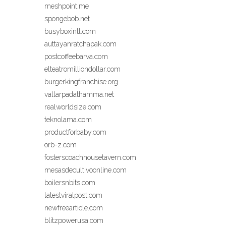
meshpoint.me
spongebob.net
busyboxintl.com
auttayanratchapak.com
postcoffeebarva.com
elteatromilliondollar.com
burgerkingfranchise.org
vallarpadathamma.net
realworldsize.com
teknolama.com
productforbaby.com
orb-z.com
fosterscoachhousetavern.com
mesasdecultivoonline.com
boilersnbits.com
latestviralpost.com
newfreearticle.com
blitzpowerusa.com