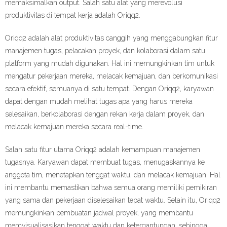
memaksimalkan output. Salah satu alat yang merevolusi
produktivitas di tempat kerja adalah Oriqq2.
Oriqq2 adalah alat produktivitas canggih yang menggabungkan fitur
manajemen tugas, pelacakan proyek, dan kolaborasi dalam satu
platform yang mudah digunakan. Hal ini memungkinkan tim untuk
mengatur pekerjaan mereka, melacak kemajuan, dan berkomunikasi
secara efektif, semuanya di satu tempat. Dengan Oriqq2, karyawan
dapat dengan mudah melihat tugas apa yang harus mereka
selesaikan, berkolaborasi dengan rekan kerja dalam proyek, dan
melacak kemajuan mereka secara real-time.
Salah satu fitur utama Oriqq2 adalah kemampuan manajemen
tugasnya. Karyawan dapat membuat tugas, menugaskannya ke
anggota tim, menetapkan tenggat waktu, dan melacak kemajuan. Hal
ini membantu memastikan bahwa semua orang memiliki pemikiran
yang sama dan pekerjaan diselesaikan tepat waktu. Selain itu, Oriqq2
memungkinkan pembuatan jadwal proyek, yang membantu
memvisualisasikan tenggat waktu dan ketergantungan, sehingga