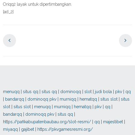
Oriqq2 layak untuk dipertimbangkan.
[ad_2]
menuqq
|
situs qq
|
situs qq
|
dominoqq
|
slot
|
judi bola
|
pkv
|
qq
|
bandarqq
|
dominoqq pkv
|
murniqq
|
hematqq
|
situs slot
|
situs
slot
|
situs slot
|
menuqq
|
murniqq
|
hematqq
|
pkv
|
qq
|
bandarqq
|
dominoqq pkv
|
situs qq
|
https://pafikabupatenbaubau.org/slot-resmi/
|
qq
|
majestibet
|
miyaqq
|
gajibet
|
https://pkvgamesresmi.org/