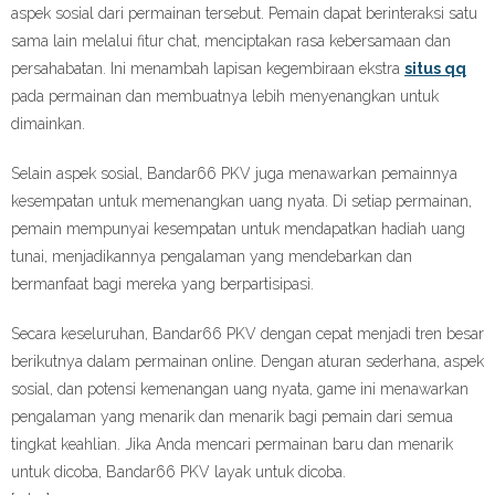
aspek sosial dari permainan tersebut. Pemain dapat berinteraksi satu
sama lain melalui fitur chat, menciptakan rasa kebersamaan dan
persahabatan. Ini menambah lapisan kegembiraan ekstra
situs qq
pada permainan dan membuatnya lebih menyenangkan untuk
dimainkan.
Selain aspek sosial, Bandar66 PKV juga menawarkan pemainnya
kesempatan untuk memenangkan uang nyata. Di setiap permainan,
pemain mempunyai kesempatan untuk mendapatkan hadiah uang
tunai, menjadikannya pengalaman yang mendebarkan dan
bermanfaat bagi mereka yang berpartisipasi.
Secara keseluruhan, Bandar66 PKV dengan cepat menjadi tren besar
berikutnya dalam permainan online. Dengan aturan sederhana, aspek
sosial, dan potensi kemenangan uang nyata, game ini menawarkan
pengalaman yang menarik dan menarik bagi pemain dari semua
tingkat keahlian. Jika Anda mencari permainan baru dan menarik
untuk dicoba, Bandar66 PKV layak untuk dicoba.