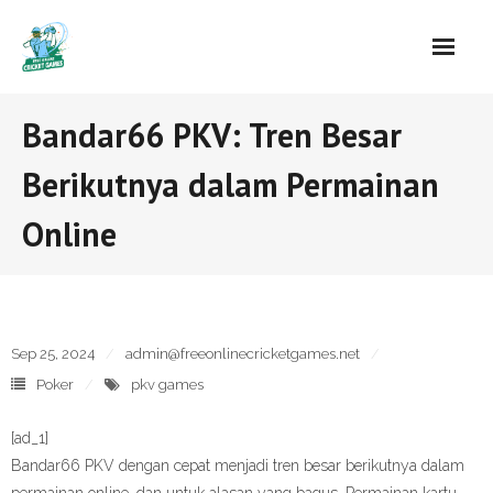
Skip
to
content
Bandar66 PKV: Tren Besar
Berikutnya dalam Permainan
Online
Sep 25, 2024
admin@freeonlinecricketgames.net
Poker
pkv games
[ad_1]
Bandar66 PKV dengan cepat menjadi tren besar berikutnya dalam