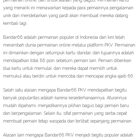
permainan online, dan untuk alasan yang bagus. Permainan kartu
yang menarik ini menawarkan kepada para pemainnya pengalaman
unik dan mendebarkan yang pasti akan membuat mereka datang
kembali lagi.
Bandar66 adalah permainan populer di Indonesia dan kini telah
merambah dunia permainan online melalui platform PKV. Permainan
ini dimainkan dengan setumpuk kartu standar, dan tujuannya adalah
mendapatkan total 66 poin sebelum pemain lain. Pemain diberikan
dua kartu untuk memulai, dan mereka dapat memilih untuk
memukul atau berdiri untuk mencoba dan mencapai angka ajaib 66.
Salah satu alasan mengapa Bandar66 PKV mendapatkan begitu
banyak popularitas adalah karena kesederhanaannya. Aturannya
mudah dipahami, menjadikannya pilihan bagus bagi pemain baru
dan berpengalaman. Selain itu, sifat permainan yang serba cepat
membuat pemain tetap waspada dan terlibat sepanjang permainan.
Alasan lain mengapa Bandar66 PKV menjadi begitu populer adalah