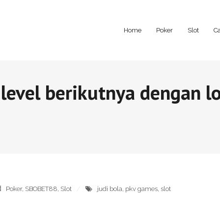
Home
Poker
Slot
Ca
level berikutnya dengan 
Poker
,
SBOBET88
,
Slot
judi bola
,
pkv games
,
slot