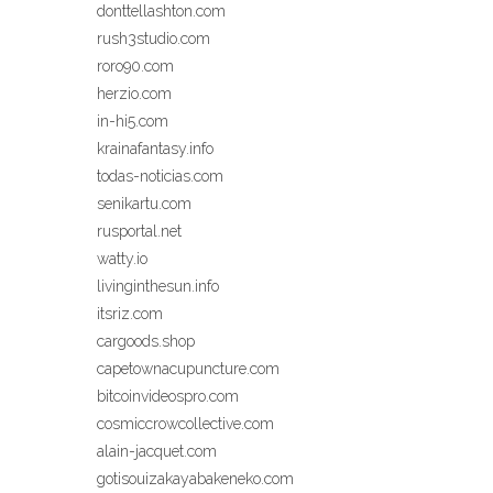
donttellashton.com
rush3studio.com
roro90.com
herzio.com
in-hi5.com
krainafantasy.info
todas-noticias.com
senikartu.com
rusportal.net
watty.io
livinginthesun.info
itsriz.com
cargoods.shop
capetownacupuncture.com
bitcoinvideospro.com
cosmiccrowcollective.com
alain-jacquet.com
gotisouizakayabakeneko.com