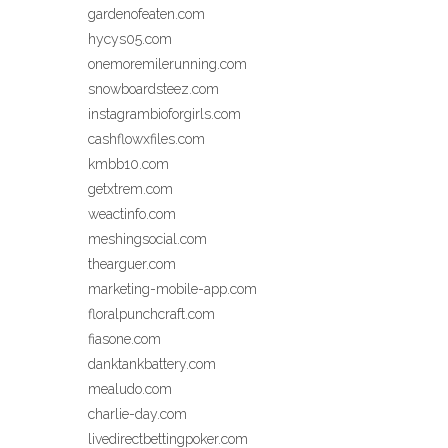
gardenofeaten.com
hycys05.com
onemoremilerunning.com
snowboardsteez.com
instagrambioforgirls.com
cashflowxfiles.com
kmbb10.com
getxtrem.com
weactinfo.com
meshingsocial.com
thearguer.com
marketing-mobile-app.com
floralpunchcraft.com
fiasone.com
danktankbattery.com
mealudo.com
charlie-day.com
livedirectbettingpoker.com