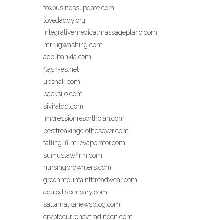
foxbusinessupdate.com
lovedaddy.org
integrativemedicalmassageplano.com
mrrugwashing.com
acb-bankia.com
flash-es.net
upshak.com
backsilo.com
siviralqq.com
impressionresorthoian.com
bestfreakingclothesever.com
falling-film-evaporator.com
sumuslawfirm.com
nursingprowriters.com
greenmountainthreadwear.com
acutedispensary.com
sattamatkanewsblog.com
cryptocurrencytradingcn.com