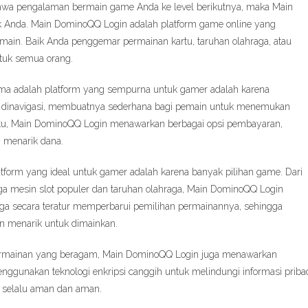
wa pengalaman bermain game Anda ke level berikutnya, maka Main
 Anda. Main DominoQQ Login adalah platform game online yang
in. Baik Anda penggemar permainan kartu, taruhan olahraga, atau
tuk semua orang.
ma adalah platform yang sempurna untuk gamer adalah karena
 dinavigasi, membuatnya sederhana bagi pemain untuk menemukan
 itu, Main DominoQQ Login menawarkan berbagai opsi pembayaran,
 menarik dana.
form yang ideal untuk gamer adalah karena banyak pilihan game. Dari
ngga mesin slot populer dan taruhan olahraga, Main DominoQQ Login
 juga secara teratur memperbarui pemilihan permainannya, sehingga
n menarik untuk dimainkan.
permainan yang beragam, Main DominoQQ Login juga menawarkan
ggunakan teknologi enkripsi canggih untuk melindungi informasi priba
 selalu aman dan aman.