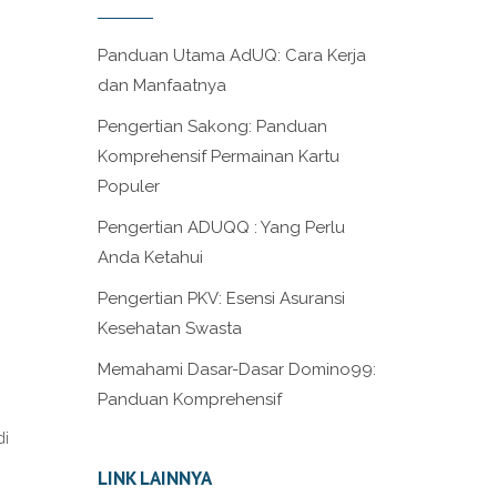
Panduan Utama AdUQ: Cara Kerja
dan Manfaatnya
Pengertian Sakong: Panduan
Komprehensif Permainan Kartu
Populer
Pengertian ADUQQ : Yang Perlu
Anda Ketahui
Pengertian PKV: Esensi Asuransi
Kesehatan Swasta
Memahami Dasar-Dasar Domino99:
Panduan Komprehensif
di
LINK LAINNYA