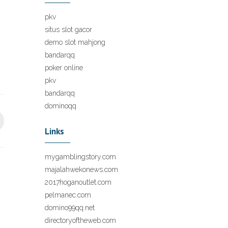
pkv
situs slot gacor
demo slot mahjong
bandarqq
poker online
pkv
bandarqq
dominoqq
Links
mygamblingstory.com
majalahwekonews.com
2017hoganoutlet.com
pelmanec.com
domino99qq.net
directoryoftheweb.com