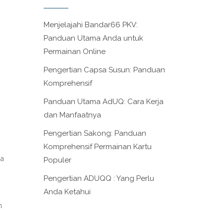
Menjelajahi Bandar66 PKV:
Panduan Utama Anda untuk
Permainan Online
Pengertian Capsa Susun: Panduan
Komprehensif
Panduan Utama AdUQ: Cara Kerja
dan Manfaatnya
Pengertian Sakong: Panduan
a
Komprehensif Permainan Kartu
da
Populer
Pengertian ADUQQ : Yang Perlu
Anda Ketahui
n