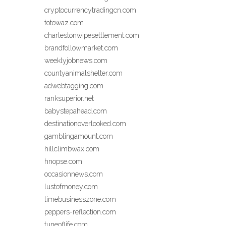
cryptocurrencytradingcn.com
totowaz.com
charlestonwipesettlement.com
brandfollowmarket.com
weeklyjobnews.com
countyanimalshelter.com
adwebtagging.com
ranksuperior.net
babystepahead.com
destinationoverlooked.com
gamblingamount.com
hillclimbwax.com
hnopse.com
occasionnews.com
lustofmoney.com
timebusinesszone.com
peppers-reflection.com
tuneoflife.com