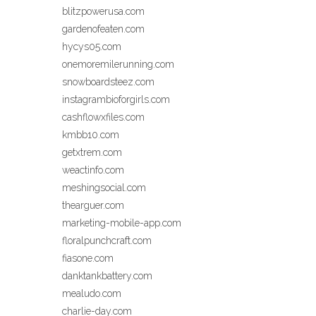
blitzpowerusa.com
gardenofeaten.com
hycys05.com
onemoremilerunning.com
snowboardsteez.com
instagrambioforgirls.com
cashflowxfiles.com
kmbb10.com
getxtrem.com
weactinfo.com
meshingsocial.com
thearguer.com
marketing-mobile-app.com
floralpunchcraft.com
fiasone.com
danktankbattery.com
mealudo.com
charlie-day.com