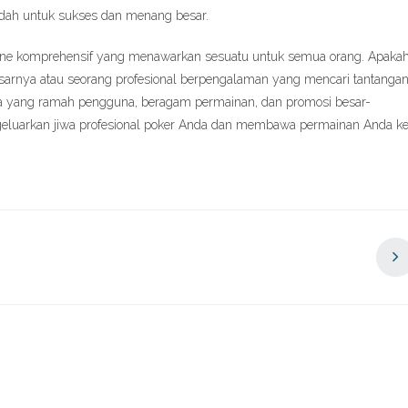
dah untuk sukses dan menang besar.
nline komprehensif yang menawarkan sesuatu untuk semua orang. Apaka
sarnya atau seorang profesional berpengalaman yang mencari tantanga
 yang ramah pengguna, beragam permainan, dan promosi besar-
geluarkan jiwa profesional poker Anda dan membawa permainan Anda k