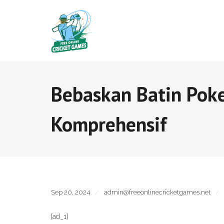
Skip
to
content
Bebaskan Batin Poke
Komprehensif
Sep 20, 2024
admin@freeonlinecricketgames.net
[ad_1]