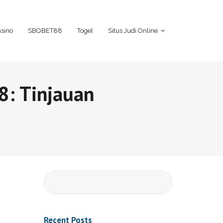
sino
SBOBET88
Togel
Situs Judi Online
8: Tinjauan
Recent Posts