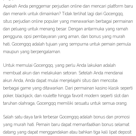
Apakah Anda penggemar perjudian online dan mencari platform baru
dan menarik untuk dimainkan? Tidak terlihat lagi dari Gocengqq,
situs perjudian online populer yang menawarkan berbagai permainan
dan peluang untuk menang besar. Dengan antarmuka yang ramah
pengguna, opsi pembayaran yang aman, dan bonus yang murah
hati, Gocengqq adalah tujuan yang sempurna untuk pemain pemula
maupun yang berpengalaman.
Untuk memulai Gocengqq, yang perlu Anda lakukan adalah
membuat akun dan melakukan setoran. Setelah Anda mendanai
akun Anda, Anda dapat mulai menjelajahi situs dan mencoba
berbagai game yang ditawarkan. Dari permainan kasino klasik seperti
poker, blackjack, dan roulette hingga favorit modern seperti slot dan
taruhan olahraga, Gocengqq memiliki sesuatu untuk semua orang.
Salah satu daya tarik terbesar Gocengqq adalah bonus dan promosi
yang murah hati. Pemain baru dapat memanfaatkan bonus selamat
datang yang dapat menggandakan atau bahkan tiga kali lipat deposit