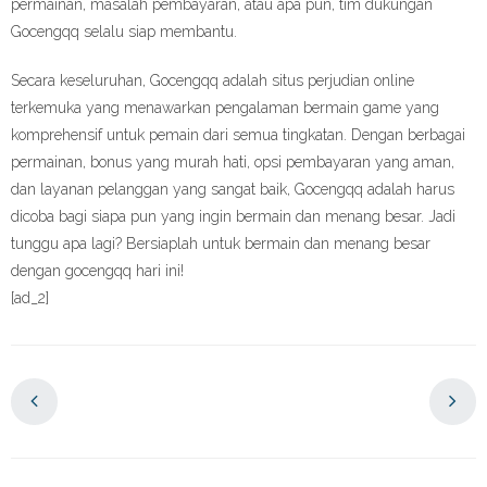
permainan, masalah pembayaran, atau apa pun, tim dukungan
Gocengqq selalu siap membantu.
Secara keseluruhan, Gocengqq adalah situs perjudian online
terkemuka yang menawarkan pengalaman bermain game yang
komprehensif untuk pemain dari semua tingkatan. Dengan berbagai
permainan, bonus yang murah hati, opsi pembayaran yang aman,
dan layanan pelanggan yang sangat baik, Gocengqq adalah harus
dicoba bagi siapa pun yang ingin bermain dan menang besar. Jadi
tunggu apa lagi? Bersiaplah untuk bermain dan menang besar
dengan gocengqq hari ini!
[ad_2]