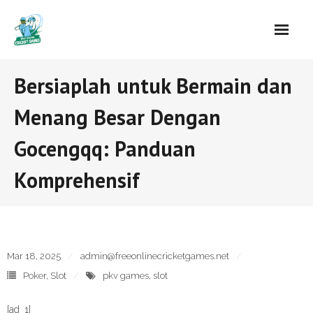
Skip
to
content
Bersiaplah untuk Bermain dan
Menang Besar Dengan
Gocengqq: Panduan
Komprehensif
Mar 18, 2025
admin@freeonlinecricketgames.net
Poker
,
Slot
pkv games
,
slot
[ad_1]