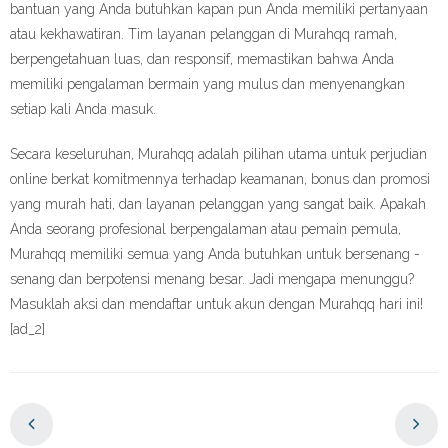
bantuan yang Anda butuhkan kapan pun Anda memiliki pertanyaan
atau kekhawatiran. Tim layanan pelanggan di Murahqq ramah,
berpengetahuan luas, dan responsif, memastikan bahwa Anda
memiliki pengalaman bermain yang mulus dan menyenangkan
setiap kali Anda masuk.
Secara keseluruhan, Murahqq adalah pilihan utama untuk perjudian
online berkat komitmennya terhadap keamanan, bonus dan promosi
yang murah hati, dan layanan pelanggan yang sangat baik. Apakah
Anda seorang profesional berpengalaman atau pemain pemula,
Murahqq memiliki semua yang Anda butuhkan untuk bersenang -
senang dan berpotensi menang besar. Jadi mengapa menunggu?
Masuklah aksi dan mendaftar untuk akun dengan Murahqq hari ini!
[ad_2]