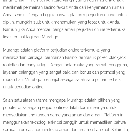
tahun terakhir, memberikan cara yang nyaman dan menarik untuk
menikmati permainan kasino favorit Anda dari kenyamanan rumah
Anda sendiri. Dengan begitu banyak platform perjudian online untuk
dipilih, mungkin sulit untuk menemukan yang tepat untuk Anda.
Namun, jika Anda mencari pengalaman perjudian online terkemuka,
tidak terlihat lagi dari Murahqq.
Murahqq adalah platform perjudian online terkemuka yang
menawarkan berbagai permainan kasino, termasuk poker, blackjack,
roulette, dan banyak lagi. Dengan antarmuka yang ramah pengguna,
layanan pelanggan yang sangat baik, dan bonus dan promosi yang
murah hati, Murahqq menonjol sebagai salah satu pilihan terbaik
untuk perjudian online.
Salah satu alasan utama mengapa Murahqq adalah pilihan yang
populer di kalangan penjudi online adalah komitmennya untuk
menyediakan lingkungan game yang aman dan aman. Platform ini
menggunakan teknologi enkripsi canggih untuk memastikan bahwa
semua informasi pemain tetap aman dan aman setiap saat. Selain itu,