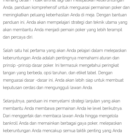
menang besar? Tidak terlihat lagi dari melepaskan keberuntungan
Anda, panduan komprehensif untuk menguasai permainan poker dan
meningkatkan peluang keberhasilan Anda di meja. Dengan bantuan
panduan ini, Anda akan mempelajari strategi dan teknik utama yang
akan membantu Anda menjadi pemain poker yang lebih terampil
dan percaya diri.
Salah satu hal pertama yang akan Anda pelajari dalam melepaskan
keberuntungan Anda adalah pentingnya memahami aturan dan
prinsip -prinsip dasar poker. Ini termasuk mengetahui peringkat
tangan yang berbeda, opsi taruhan, dan etiket tabel. Dengan
menguasai dasar -dasar ini, Anda akan lebih siap untuk membuat
keputusan cerdas dan mengungguli lawan Anda.
Selanjutnya, panduan ini menyelami strategi lanjutan yang akan
membantu Anda membawa permainan Anda ke level berikutnya.
Dari menggertak dan membaca lawan Anda hingga mengelola
bankroll Anda dan memainkan berbagai gaya poker, melepaskan
keberuntungan Anda mencakup semua taktik penting yang Anda