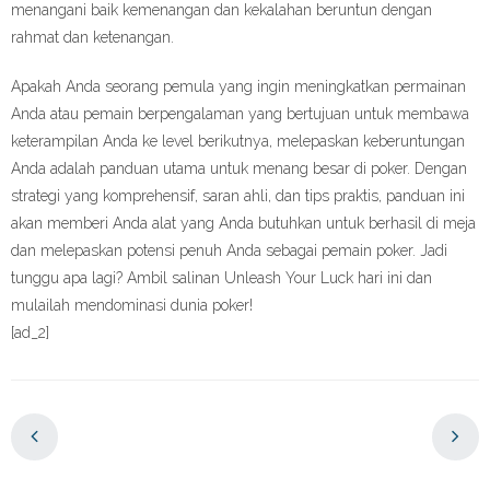
menangani baik kemenangan dan kekalahan beruntun dengan
rahmat dan ketenangan.
Apakah Anda seorang pemula yang ingin meningkatkan permainan
Anda atau pemain berpengalaman yang bertujuan untuk membawa
keterampilan Anda ke level berikutnya, melepaskan keberuntungan
Anda adalah panduan utama untuk menang besar di poker. Dengan
strategi yang komprehensif, saran ahli, dan tips praktis, panduan ini
akan memberi Anda alat yang Anda butuhkan untuk berhasil di meja
dan melepaskan potensi penuh Anda sebagai pemain poker. Jadi
tunggu apa lagi? Ambil salinan Unleash Your Luck hari ini dan
mulailah mendominasi dunia poker!
[ad_2]