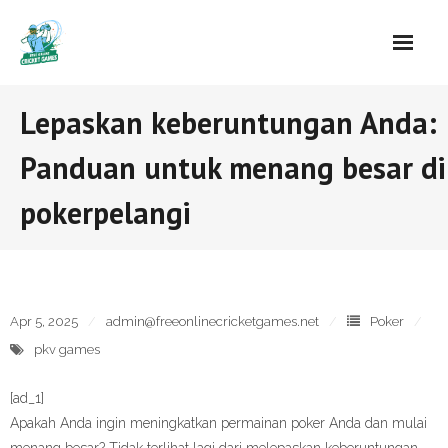
Skip
to
content
Lepaskan keberuntungan Anda:
Panduan untuk menang besar di
pokerpelangi
Apr 5, 2025
admin@freeonlinecricketgames.net
Poker
pkv games
[ad_1]
Apakah Anda ingin meningkatkan permainan poker Anda dan mulai