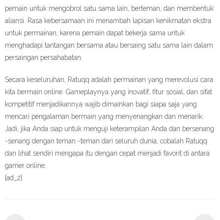
pemain untuk mengobrol satu sama lain, berteman, dan membentuk
aliansi. Rasa kebersamaan ini menambah lapisan kenikmatan ekstra
untuk permainan, karena pemain dapat bekerja sama untuk
menghadapi tantangan bersama atau bersaing satu sama lain dalam
persaingan persahabatan.
Secara keseluruhan, Ratuqq adalah permainan yang merevolusi cara
kita bermain online. Gameplaynya yang inovatif, fitur sosial, dan sifat
kompetitif menjadikannya wajib dimainkan bagi siapa saja yang
mencari pengalaman bermain yang menyenangkan dan menarik.
Jadi, jika Anda siap untuk menguji keterampilan Anda dan bersenang
-senang dengan teman -teman dari seluruh dunia, cobalah Ratuqq
dan lihat sendiri mengapa itu dengan cepat menjadi favorit di antara
gamer online.
[ad_2]