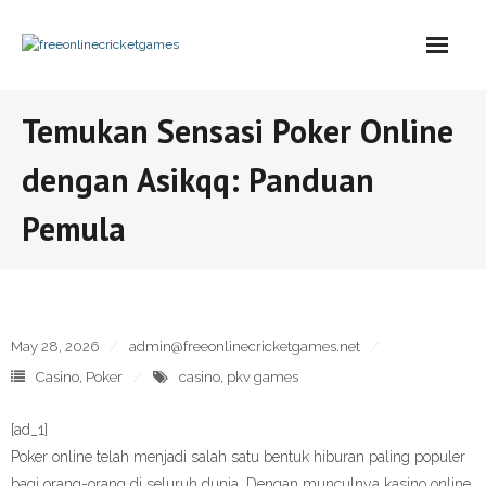
Skip
to
content
Temukan Sensasi Poker Online
dengan Asikqq: Panduan
Pemula
May 28, 2026
admin@freeonlinecricketgames.net
Casino
,
Poker
casino
,
pkv games
[ad_1]
Poker online telah menjadi salah satu bentuk hiburan paling populer
bagi orang-orang di seluruh dunia. Dengan munculnya kasino online