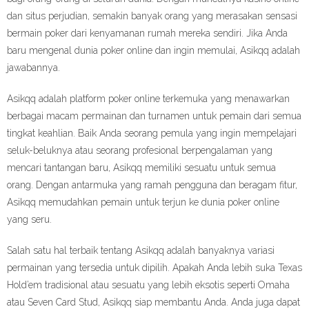
dan situs perjudian, semakin banyak orang yang merasakan sensasi
bermain poker dari kenyamanan rumah mereka sendiri. Jika Anda
baru mengenal dunia poker online dan ingin memulai, Asikqq adalah
jawabannya.
Asikqq adalah platform poker online terkemuka yang menawarkan
berbagai macam permainan dan turnamen untuk pemain dari semua
tingkat keahlian. Baik Anda seorang pemula yang ingin mempelajari
seluk-beluknya atau seorang profesional berpengalaman yang
mencari tantangan baru, Asikqq memiliki sesuatu untuk semua
orang. Dengan antarmuka yang ramah pengguna dan beragam fitur,
Asikqq memudahkan pemain untuk terjun ke dunia poker online
yang seru.
Salah satu hal terbaik tentang Asikqq adalah banyaknya variasi
permainan yang tersedia untuk dipilih. Apakah Anda lebih suka Texas
Hold’em tradisional atau sesuatu yang lebih eksotis seperti Omaha
atau Seven Card Stud, Asikqq siap membantu Anda. Anda juga dapat